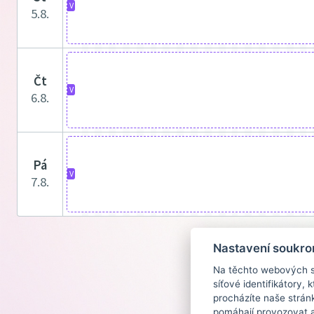
V
5.8.
čt
V
6.8.
pá
V
7.8.
Nastavení soukro
Na těchto webových st
síťové identifikátory,
procházíte naše strán
pomáhají provozovat a 