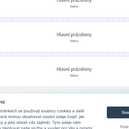
Volno
Hlavní prázdniny
Volno
Hlavní prázdniny
Volno
mí
ránkách se používají soubory cookies a další
Sou
 které mohou obsahovat osobní údaje (např. jak
ky a jaký obsah vás zajímá). Tyto údaje nám
Podr
zlepšovat naše služby a vyvíjet pro Vás a ostatní