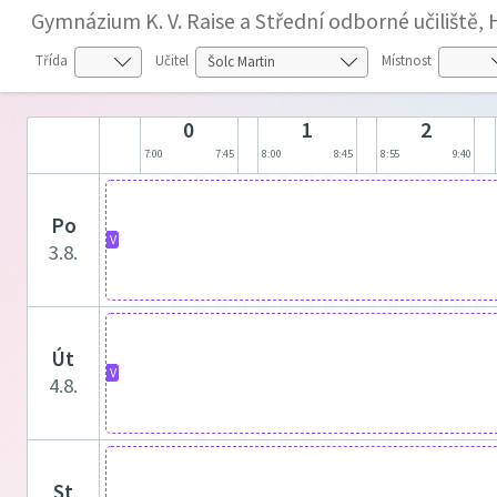
Gymnázium K. V. Raise a Střední odborné učiliště,
Třída
Učitel
Místnost
0
1
2
7:00
7:45
8:00
8:45
8:55
9:40
po
V
3.8.
út
V
4.8.
st