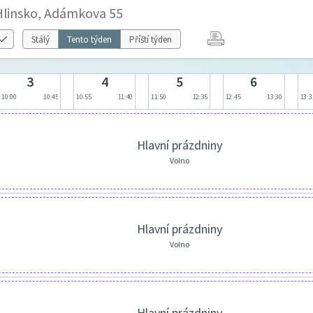
 Hlinsko, Adámkova 55
Stálý
Tento týden
Příští týden
3
4
5
6
10:00
10:45
10:55
11:40
11:50
12:35
12:45
13:30
13:3
Hlavní prázdniny
Volno
Hlavní prázdniny
Volno
Hlavní prázdniny