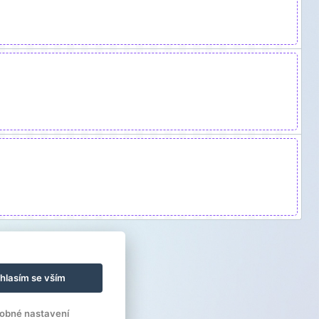
hlasím se vším
obné nastavení