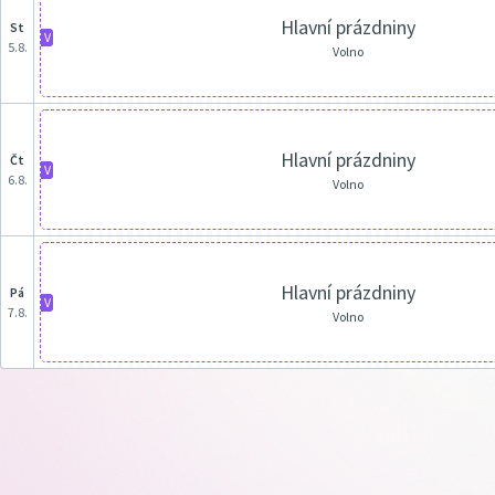
Hlavní prázdniny
st
V
5.8.
Volno
Hlavní prázdniny
čt
V
6.8.
Volno
Hlavní prázdniny
pá
V
7.8.
Volno