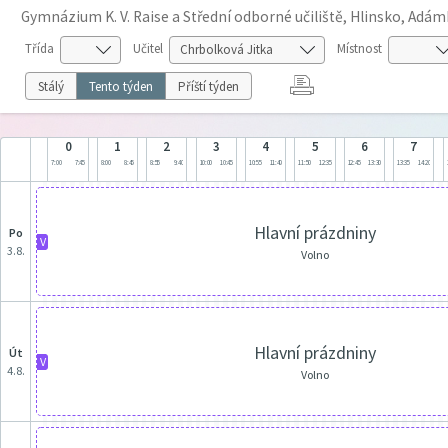
Gymnázium K. V. Raise a Střední odborné učiliště, Hlinsko, Adá
Třída
Učitel
Místnost
Stálý
Tento týden
Příští týden
0
1
2
3
4
5
6
7
7:00
7:45
8:00
8:45
8:55
9:40
10:00
10:45
10:55
11:40
11:50
12:35
12:45
13:30
13:35
14:20
Hlavní prázdniny
po
V
3.8.
Volno
Hlavní prázdniny
út
V
4.8.
Volno