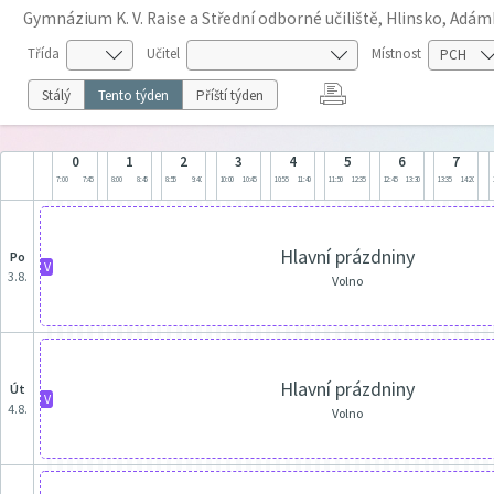
Gymnázium K. V. Raise a Střední odborné učiliště, Hlinsko, Adá
Třída
Učitel
Místnost
Stálý
Tento týden
Příští týden
0
1
2
3
4
5
6
7
7:00
7:45
8:00
8:45
8:55
9:40
10:00
10:45
10:55
11:40
11:50
12:35
12:45
13:30
13:35
14:20
Hlavní prázdniny
po
V
3.8.
Volno
Hlavní prázdniny
út
V
4.8.
Volno