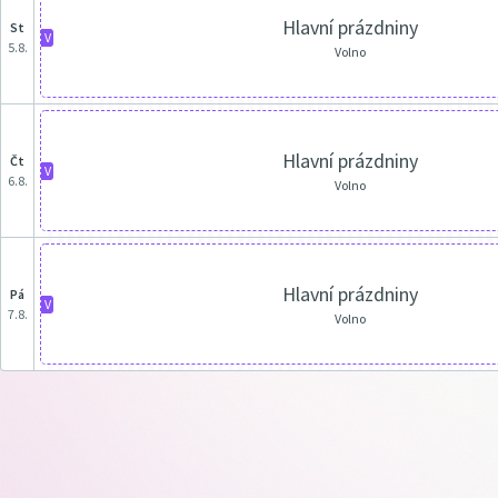
Hlavní prázdniny
st
V
5.8.
Volno
Hlavní prázdniny
čt
V
6.8.
Volno
Hlavní prázdniny
pá
V
7.8.
Volno