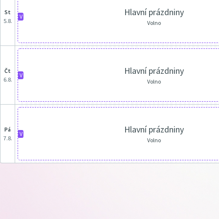
Hlavní prázdniny
st
V
5.8.
Volno
Hlavní prázdniny
čt
V
6.8.
Volno
Hlavní prázdniny
pá
V
7.8.
Volno