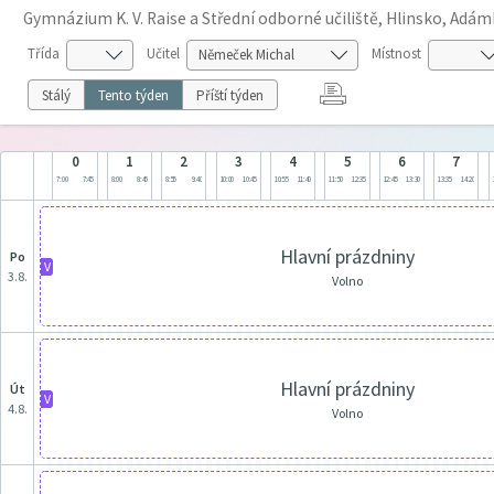
Gymnázium K. V. Raise a Střední odborné učiliště, Hlinsko, Adá
Třída
Učitel
Místnost
Stálý
Tento týden
Příští týden
0
1
2
3
4
5
6
7
7:00
7:45
8:00
8:45
8:55
9:40
10:00
10:45
10:55
11:40
11:50
12:35
12:45
13:30
13:35
14:20
Hlavní prázdniny
po
V
3.8.
Volno
Hlavní prázdniny
út
V
4.8.
Volno