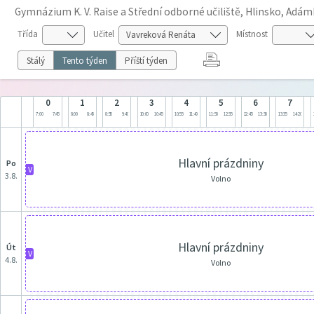
Gymnázium K. V. Raise a Střední odborné učiliště, Hlinsko, Adá
Třída
Učitel
Místnost
Stálý
Tento týden
Příští týden
0
1
2
3
4
5
6
7
7:00
7:45
8:00
8:45
8:55
9:40
10:00
10:45
10:55
11:40
11:50
12:35
12:45
13:30
13:35
14:20
Hlavní prázdniny
po
V
3.8.
Volno
Hlavní prázdniny
út
V
4.8.
Volno