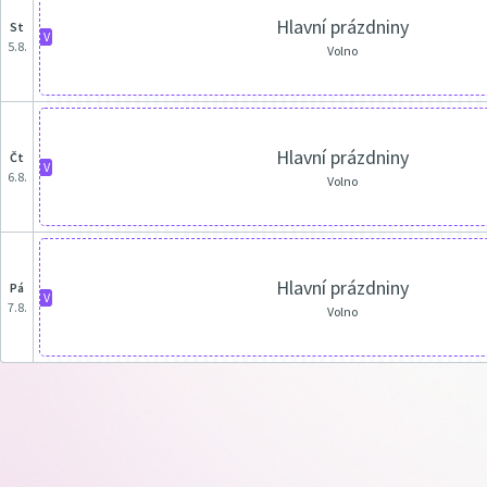
Hlavní prázdniny
st
V
5.8.
Volno
Hlavní prázdniny
čt
V
6.8.
Volno
Hlavní prázdniny
pá
V
7.8.
Volno