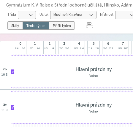
Gymnázium K. V. Raise a Střední odborné učiliště, Hlinsko, Adá
Třída
Učitel
Místnost
Stálý
Tento týden
Příští týden
0
1
2
3
4
5
6
7
7:00
7:45
8:00
8:45
8:55
9:40
10:00
10:45
10:55
11:40
11:50
12:35
12:45
13:30
13:35
14:20
Hlavní prázdniny
po
V
10.8.
Volno
Hlavní prázdniny
út
V
11.8.
Volno