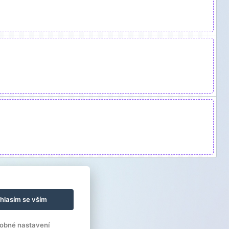
hlasím se vším
obné nastavení