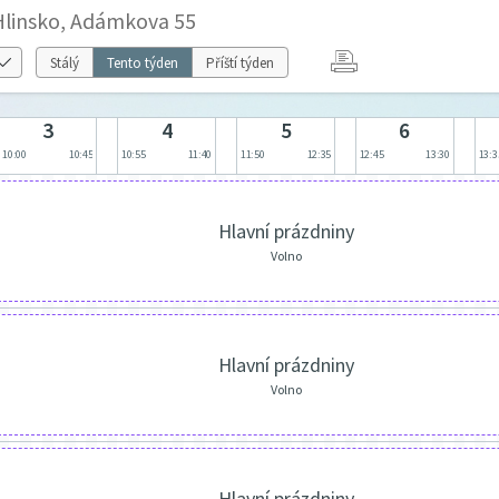
 Hlinsko, Adámkova 55
Stálý
Tento týden
Příští týden
3
4
5
6
10:00
10:45
10:55
11:40
11:50
12:35
12:45
13:30
13:3
Hlavní prázdniny
Volno
Hlavní prázdniny
Volno
Hlavní prázdniny