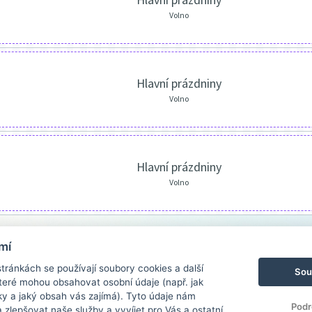
Volno
Hlavní prázdniny
Volno
Hlavní prázdniny
Volno
mí
ránkách se používají soubory cookies a další
Sou
 které mohou obsahovat osobní údaje (např. jak
ky a jaký obsah vás zajímá). Tyto údaje nám
Podr
zlepšovat naše služby a vyvíjet pro Vás a ostatní