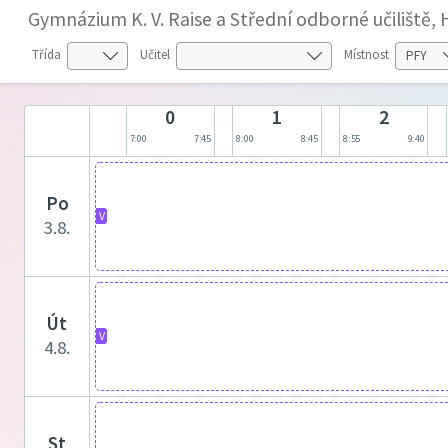
Gymnázium K. V. Raise a Střední odborné učiliště,
Třída
Učitel
Místnost
0
1
2
7:00
7:45
8:00
8:45
8:55
9:40
po
V
3.8.
út
V
4.8.
st