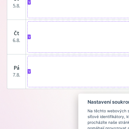
V
5.8.
čt
V
6.8.
pá
V
7.8.
Nastavení soukro
Na těchto webových st
síťové identifikátory,
procházíte naše strán
pomáhají provozovat a 