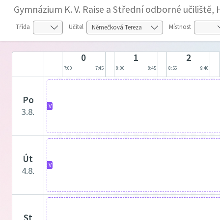
Gymnázium K. V. Raise a Střední odborné učiliště,
Třída
Učitel
Místnost
0
1
2
7:00
7:45
8:00
8:45
8:55
9:40
po
V
3.8.
út
V
4.8.
st