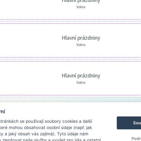
Volno
Hlavní prázdniny
Volno
Hlavní prázdniny
Volno
mí
ránkách se používají soubory cookies a další
Sou
 které mohou obsahovat osobní údaje (např. jak
ky a jaký obsah vás zajímá). Tyto údaje nám
Podr
zlepšovat naše služby a vyvíjet pro Vás a ostatní