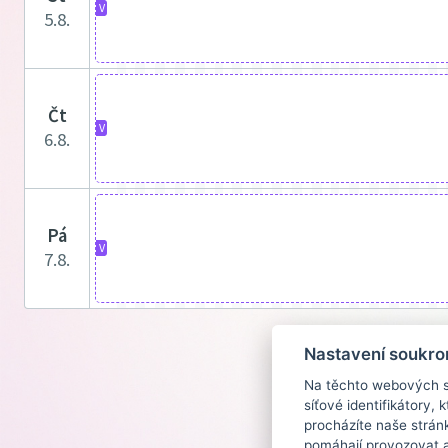
V
5.8.
čt
V
6.8.
pá
V
7.8.
Nastavení soukro
Na těchto webových st
síťové identifikátory,
procházíte naše strán
pomáhají provozovat a 