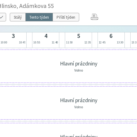
 Hlinsko, Adámkova 55
Stálý
Tento týden
Příští týden
3
4
5
6
10:00
10:45
10:55
11:40
11:50
12:35
12:45
13:30
13:3
Hlavní prázdniny
Volno
Hlavní prázdniny
Volno
Hlavní prázdniny