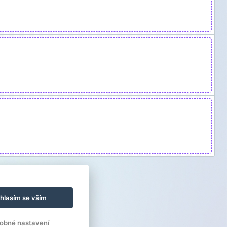
hlasím se vším
obné nastavení