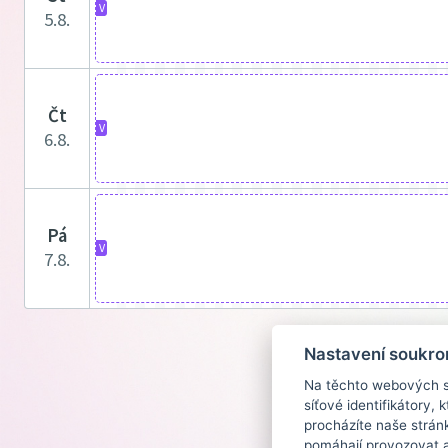
V
5.8.
čt
V
6.8.
pá
V
7.8.
Nastavení soukro
Na těchto webových st
síťové identifikátory,
procházíte naše strán
pomáhají provozovat a 