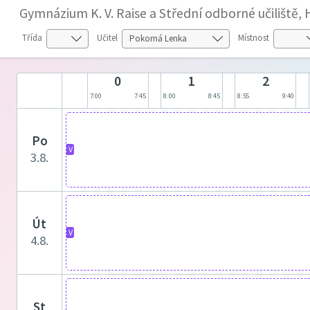
Gymnázium K. V. Raise a Střední odborné učiliště,
Třída
Učitel
Místnost
0
1
2
7:00
7:45
8:00
8:45
8:55
9:40
po
V
3.8.
út
V
4.8.
st