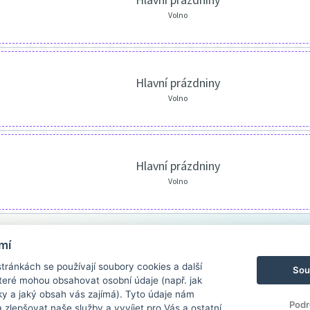
Volno
Hlavní prázdniny
Volno
Hlavní prázdniny
Volno
mí
ránkách se používají soubory cookies a další
Sou
 které mohou obsahovat osobní údaje (např. jak
ky a jaký obsah vás zajímá). Tyto údaje nám
Podr
zlepšovat naše služby a vyvíjet pro Vás a ostatní