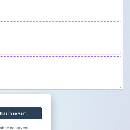
hlasím se vším
obné nastavení