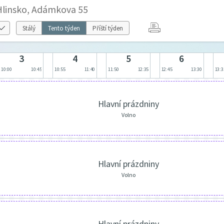
 Hlinsko, Adámkova 55
Stálý
Tento týden
Příští týden
3
4
5
6
10:00
10:45
10:55
11:40
11:50
12:35
12:45
13:30
13:3
Hlavní prázdniny
Volno
Hlavní prázdniny
Volno
Hlavní prázdniny